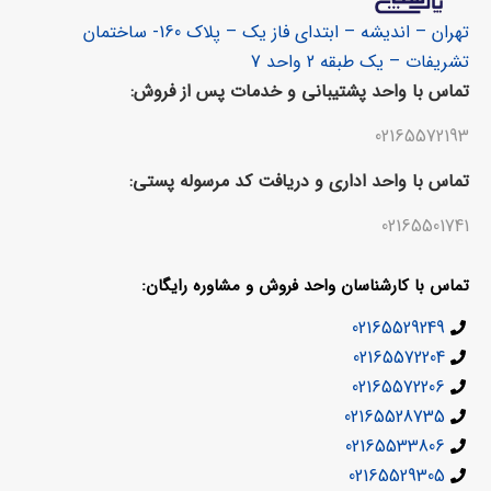
تهران – اندیشه – ابتدای فاز یک – پلاک 160- ساختمان
تشریفات – یک طبقه 2 واحد 7
تماس با واحد پشتیبانی و خدمات پس از فروش:
02165572193
تماس با واحد اداری و دریافت کد مرسوله پستی:
02165501741
تماس با کارشناسان واحد فروش و مشاوره رایگان:
02165529249
02165572204
02165572206
02165528735
02165533806
02165529305