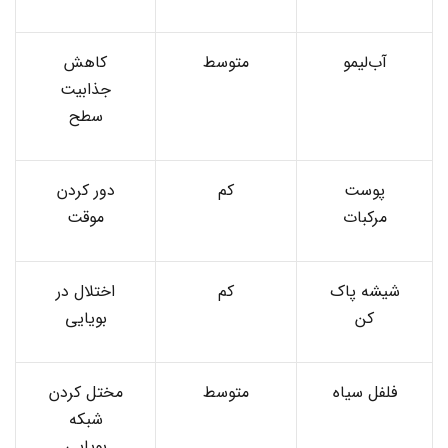
آب‌لیمو
متوسط
کاهش
جذابیت
سطح
پوست
کم
دور کردن
مرکبات
موقت
شیشه پاک
کم
اختلال در
کن
بویایی
فلفل سیاه
متوسط
مختل کردن
شبکه
بویایی