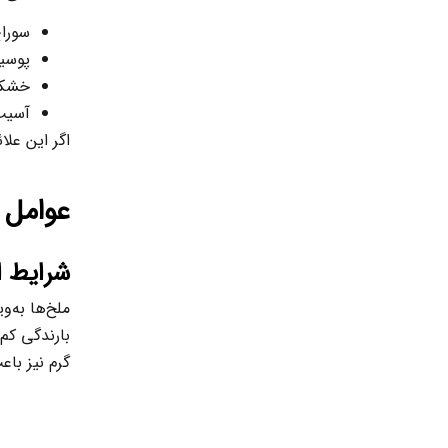
سورا
پوسی
خشکی 
آسیب 
اگر این علا
عوامل 
شرایط ا
ملخ‌ها به‌و
بارندگی کم
گرم نیز با